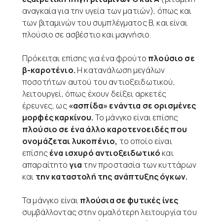
αναγκαία για την υγεία των ματιών), όπως και
των βιταμινών του συμπλέγματος Β, και είναι
πλούσιο σε ασβέστιο και μαγνήσιο.
Πρόκειται επίσης για ένα φρούτο
πλούσιο σε
β-καροτένιο.
Η κατανάλωση μεγάλων
ποσοτήτων αυτού του αντιοξειδωτικού,
λειτουργεί, όπως έχουν δείξει αρκετές
έρευνες, ως
«ασπίδα» ενάντια σε ορισμένες
μορφές καρκίνου.
Το μάνγκο είναι επίσης
πλούσιο σε ένα άλλο καροτενοειδές που
ονομάζεται λυκοπένιο,
το οποίο είναι
επίσης
ένα ισχυρό αντιοξειδωτικό
και
απαραίτητο
για
την προστασία των κυττάρων
και
την καταστολή της ανάπτυξης όγκων.
Τα μάνγκο είναι
πλούσια σε φυτικές ίνες
συμβάλλοντας στην ομαλότερη λειτουργία του