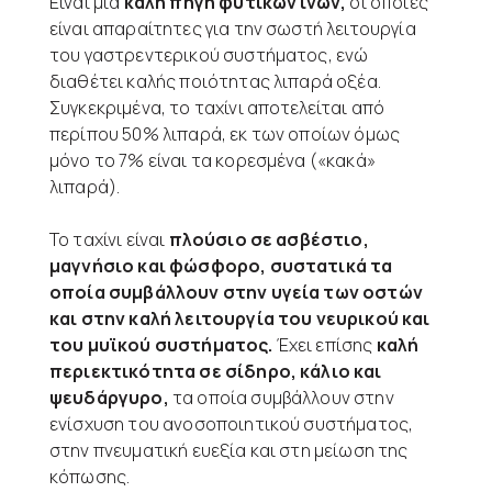
Είναι μία
καλή πηγή φυτικών ινών,
οι οποίες
είναι απαραίτητες για την σωστή λειτουργία
του γαστρεντερικού συστήματος, ενώ
διαθέτει καλής ποιότητας λιπαρά οξέα.
Συγκεκριμένα, το ταχίνι αποτελείται από
περίπου 50% λιπαρά, εκ των οποίων όμως
μόνο το 7% είναι τα κορεσμένα («κακά»
λιπαρά).
Το ταχίνι είναι
πλούσιο σε ασβέστιο,
μαγνήσιο και φώσφορο, συστατικά τα
οποία συμβάλλουν στην υγεία των οστών
και στην καλή λειτουργία του νευρικού και
του μυϊκού συστήματος.
Έχει επίσης
καλή
περιεκτικότητα σε σίδηρο, κάλιο και
ψευδάργυρο,
τα οποία συμβάλλουν στην
ενίσχυση του ανοσοποιητικού συστήματος,
στην πνευματική ευεξία και στη μείωση της
κόπωσης.