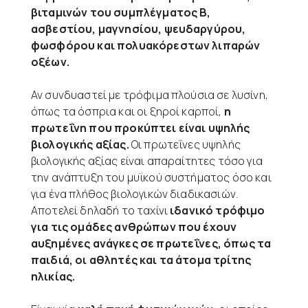
βιταμινών του συμπλέγματος Β,
ασβεστίου, μαγνησίου, ψευδαργύρου,
φωσφόρου και πολυακόρεστων λιπαρών
οξέων.
Αν συνδυαστεί με τρόφιμα πλούσια σε λυσίνη,
όπως τα όσπρια και οι ξηροί καρποί,
η
πρωτεΐνη που προκύπτει είναι υψηλής
βιολογικής αξίας.
Οι πρωτεΐνες υψηλής
βιολογικής αξίας είναι απαραίτητες τόσο για
την ανάπτυξη του μυϊκού συστήματος όσο και
για ένα πλήθος βιολογικών διαδικασιών.
Αποτελεί δηλαδή το ταχίνι
ιδανικό τρόφιμο
για τις ομάδες ανθρώπων που έχουν
αυξημένες ανάγκες σε πρωτεΐνες, όπως τα
παιδιά, οι αθλητές και τα άτομα τρίτης
ηλικίας.