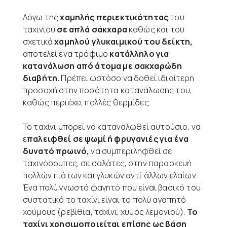
Λόγω της
χαμηλής περιεκτικότητας
του
ταχινιού
σε απλά σάκχαρα
καθώς και του
σχετικά
χαμηλού γλυκαιμικού του δείκτη,
αποτελεί ένα τρόφιμο
κατάλληλο για
κατανάλωση από άτομα με σακχαρώδη
διαβήτη.
Πρέπει ωστόσο να δοθεί ιδιαίτερη
προσοχή στην ποσότητα κατανάλωσης του,
καθώς περιέχει πολλές θερμίδες.
Το ταχίνι μπορεί να καταναλωθεί αυτούσιο, να
ε
παλειφθεί σε ψωμί ή φρυγανιές για ένα
δυνατό πρωινό,
να συμπεριληφθεί σε
ταχινόσουπες, σε σαλάτες, στην παρασκευή
πολλών πιάτων και γλυκών αντί άλλων ελαίων.
Ένα πολύ γνωστό φαγητό που είναι βασικό του
συστατικό το ταχίνι είναι το πολύ αγαπητό
χούμους (ρεβίθια, ταχίνι, χυμός λεμονιού).
Το
ταχίνι χρησιμοποιείται επίσης ως βάση