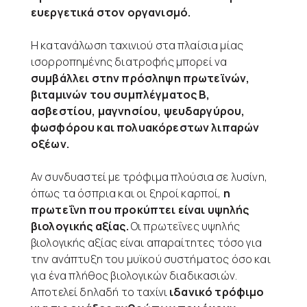
ευεργετικά στον οργανισμό.
Η κατανάλωση ταχινιού στα πλαίσια μίας
ισορροπημένης διατροφής μπορεί να
συμβάλλει στην πρόσληψη πρωτεϊνών,
βιταμινών του συμπλέγματος Β,
ασβεστίου, μαγνησίου, ψευδαργύρου,
φωσφόρου και πολυακόρεστων λιπαρών
οξέων.
Αν συνδυαστεί με τρόφιμα πλούσια σε λυσίνη,
όπως τα όσπρια και οι ξηροί καρποί,
η
πρωτεΐνη που προκύπτει είναι υψηλής
βιολογικής αξίας.
Οι πρωτεΐνες υψηλής
βιολογικής αξίας είναι απαραίτητες τόσο για
την ανάπτυξη του μυϊκού συστήματος όσο και
για ένα πλήθος βιολογικών διαδικασιών.
Αποτελεί δηλαδή το ταχίνι
ιδανικό τρόφιμο