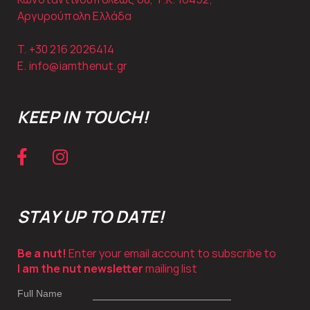
Αργυρούπολη Ελλάδα
T. +30
216 2026414
E.
info@iamthenut.gr
KEEP IN TOUCH!
STAY UP TO DATE!
Be a nut!
Enter your email account to subscribe to
I am the nut newsletter
mailing list
Full Name