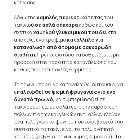
κόπωσης.
Λόγω της
χαμηλής περιεκτικότητας
του
ταχινιού
σε απλά σάκχαρα
καθώς και του
σχετικά
χαμηλού γλυκαιμικού του δείκτη,
αποτελεί ένα τρόφιμο
κατάλληλο για
κατανάλωση από άτομα με σακχαρώδη
διαβήτη.
Πρέπει ωστόσο να δοθεί ιδιαίτερη
προσοχή στην ποσότητα κατανάλωσης του,
καθώς περιέχει πολλές θερμίδες.
Το ταχίνι μπορεί να καταναλωθεί αυτούσιο, να
ε
παλειφθεί σε ψωμί ή φρυγανιές για ένα
δυνατό πρωινό,
να συμπεριληφθεί σε
ταχινόσουπες, σε σαλάτες, στην παρασκευή
πολλών πιάτων και γλυκών αντί άλλων ελαίων.
Ένα πολύ γνωστό φαγητό που είναι βασικό του
συστατικό το ταχίνι είναι το πολύ αγαπητό
χούμους (ρεβίθια, ταχίνι, χυμός λεμονιού).
Το