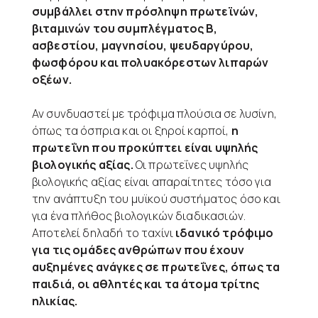
συμβάλλει στην πρόσληψη πρωτεϊνών,
βιταμινών του συμπλέγματος Β,
ασβεστίου, μαγνησίου, ψευδαργύρου,
φωσφόρου και πολυακόρεστων λιπαρών
οξέων.
Αν συνδυαστεί με τρόφιμα πλούσια σε λυσίνη,
όπως τα όσπρια και οι ξηροί καρποί,
η
πρωτεΐνη που προκύπτει είναι υψηλής
βιολογικής αξίας.
Οι πρωτεΐνες υψηλής
βιολογικής αξίας είναι απαραίτητες τόσο για
την ανάπτυξη του μυϊκού συστήματος όσο και
για ένα πλήθος βιολογικών διαδικασιών.
Αποτελεί δηλαδή το ταχίνι
ιδανικό τρόφιμο
για τις ομάδες ανθρώπων που έχουν
αυξημένες ανάγκες σε πρωτεΐνες, όπως τα
παιδιά, οι αθλητές και τα άτομα τρίτης
ηλικίας.