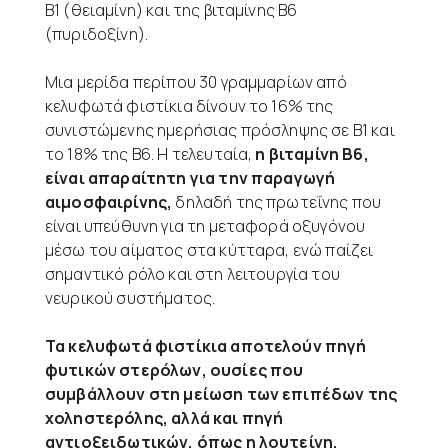
Β1 (θειαμίνη) και της βιταμίνης Β6
(πυριδοξίνη).
Μια μερίδα περίπου 30 γραμμαρίων από
κελυφωτά φιστίκια δίνουν το 16% της
συνιστώμενης ημερήσιας πρόσληψης σε Β1 και
το 18% της Β6. Η τελευταία,
η βιταμίνη Β6,
είναι απαραίτητη για την παραγωγή
αιμοσφαιρίνης,
δηλαδή της πρωτεΐνης που
είναι υπεύθυνη για τη μεταφορά οξυγόνου
μέσω του αίματος στα κύτταρα, ενώ παίζει
σημαντικό ρόλο και στη λειτουργία του
νευρικού συστήματος.
Τα κελυφωτά φιστίκια αποτελούν πηγή
φυτικών στερόλων, ουσίες που
συμβάλλουν στη μείωση των επιπέδων της
χοληστερόλης, αλλά και πηγή
αντιοξειδωτικών, όπως η λουτείνη.