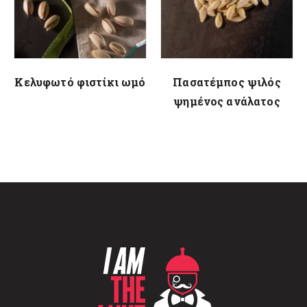
Κελυφωτό φιστίκι ωμό
Πασατέμπος ψιλός
ψημένος ανάλατος