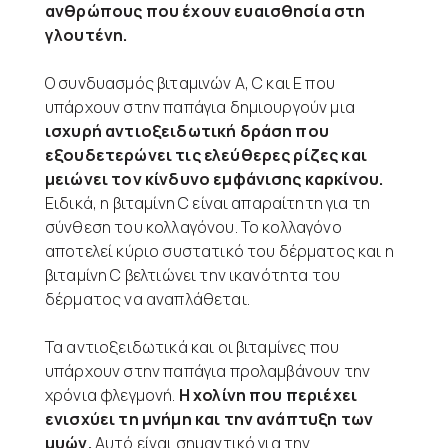
ανθρώπους που έχουν ευαισθησία στη
γλουτένη.
Ο συνδυασμός βιταμινών Α, C και Ε που
υπάρχουν στην παπάγια δημιουργούν μια
ισχυρή αντιοξειδωτική δράση που
εξουδετερώνει τις ελεύθερες ρίζες και
μειώνει τον κίνδυνο εμφάνισης καρκίνου.
Ειδικά, η βιταμίνη C είναι απαραίτητη για τη
σύνθεση του κολλαγόνου. Το κολλαγόνο
αποτελεί κύριο συστατικό του δέρματος και η
βιταμίνη C βελτιώνει την ικανότητα του
δέρματος να αναπλάθεται.
Τα αντιοξειδωτικά και οι βιταμίνες που
υπάρχουν στην παπάγια προλαμβάνουν την
χρόνια φλεγμονή.
Η χολίνη που περιέχει
ενισχύει τη μνήμη και την ανάπτυξη των
μυών.
Αυτό είναι σημαντικό για την