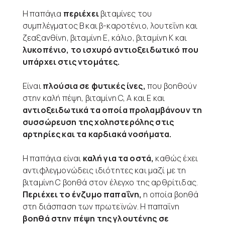
Η παπάγια
περιέχει
βιταμίνες του
συμπλέγματος Β και β-καροτένιο, λουτεΐνη και
ζεαξανθίνη, βιταμίνη Ε, κάλιο, βιταμίνη Κ και
λυκοπένιο, το ισχυρό αντιοξειδωτικό που
υπάρχει στις ντομάτες.
Είναι
πλούσια σε φυτικές ίνες,
που βοηθούν
στην καλή πέψη, βιταμίνη C, Α και Ε και
αντιοξειδωτικά τα οποία προλαμβάνουν τη
συσσώρευση της χοληστερόλης στις
αρτηρίες και τα καρδιακά νοσήματα.
Η παπάγια είναι
καλή για τα οστά,
καθώς έχει
αντιφλεγμονώδεις ιδιότητες και μαζί με τη
βιταμίνη C βοηθά στον έλεγχο της αρθρίτιδας.
Περιέχει το ένζυμο παπαΐνη,
η οποία βοηθά
στη διάσπαση των πρωτεϊνών. Η παπαΐνη
βοηθά στην πέψη της γλουτένης σε