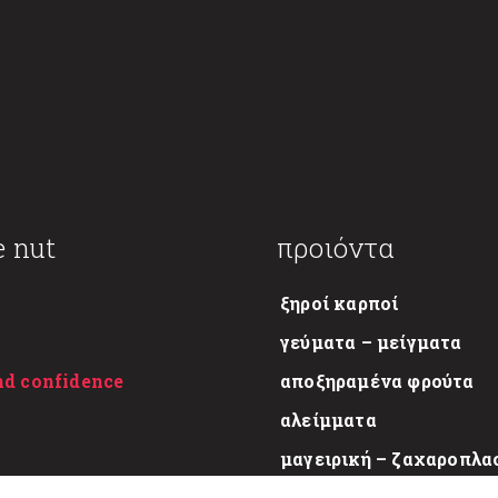
e nut
προιόντα
ξηροί καρποί
γεύματα – μείγματα
nd confidence
αποξηραμένα φρούτα
αλείμματα
μαγειρική – ζαχαροπλα