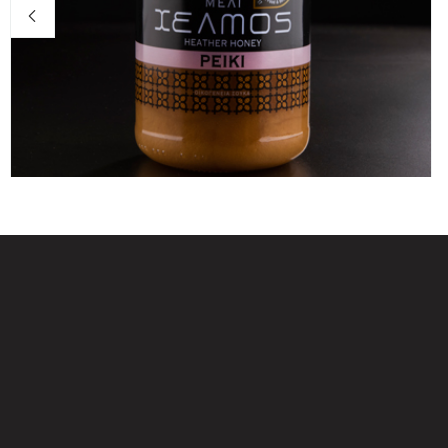
Μέλι ρείκι