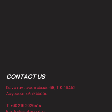
CONTACT US
Κωνσταντινουπόλεως 68, Τ.Κ. 16452,
Αργυρούπολη Ελλάδα
T. +30
216 2026414
E.
info@iamthenut.gr