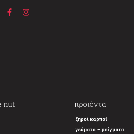
e nut
προιόντα
ξηροί καρποί
γεύματα – μείγματα