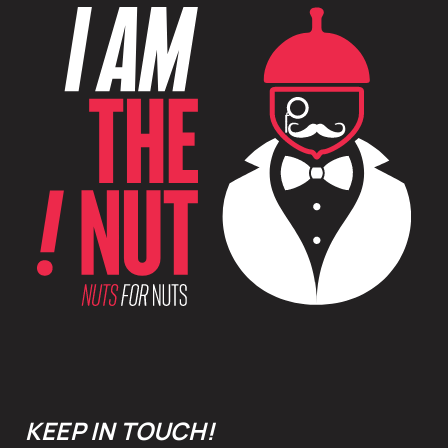
Βιολογικό βούτυρο αμυγδάλου
KEEP IN TOUCH!