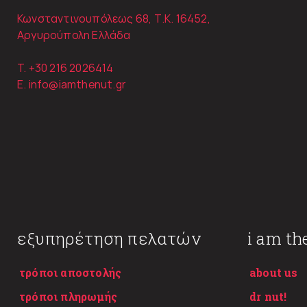
Κωνσταντινουπόλεως 68, Τ.Κ. 16452,
Αργυρούπολη Ελλάδα
T. +30
216 2026414
E.
info@iamthenut.gr
εξυπηρέτηση πελατών
i am th
τρόποι αποστολής
about us
τρόποι πληρωμής
dr nut!