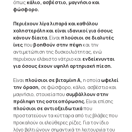
όπως
κάλιο, ασβέστιο, μαγνήσιο και
φώσφορο.
Περιέχουν λίγα λιπαρά και καθόλου
χοληστερόλη και είναι ιδανικοί για όσους
κάνουν δίαιτα.
Είναι
πλούσιοι σε διαλυτές
ίνες
που
βοηθούν στην πέψη
και την
αντιμετώπιση της δυσκοιλιότητας, ενώ
περιέχουν ελάχιστο νάτριο και
ενδείκνυνται
για όσους έχουν υψηλή αρτηριακή πίεση.
Είναι
πλούσιοι σε βιταμίνη Α,
η οποία
ωφελεί
την όραση,
σε φώσφορο, κάλιο, ασβέστιο και
μαγνήσιο, στοιχεία που
συμβάλλουν στην
πρόληψη της οστεοπόρωσης.
Είναι επίσης
πλούσιοι σε αντιοξειδωτικά
που
προστατεύουν τα κύτταρα από τις βλάβες που
προκαλούν οι ελεύθερες ρίζες. Για τον ίδιο
λόγο βελτιώνουν σημαντικά τη λειτουργία του