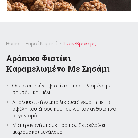
Home
Ξηροί Καρποί
Σνακ-Κράκερς
Αράπικο Φιστίκι
Καραμελωμένο Με Σησάμι
Φρεσκοψημένα φιστίκια, πασπαλισμένα με
σουσάμι και μέλι.
Απολαυστική γλυκιά λιχουδιά γεμάτη με τα
οφέλη του ξηρού καρπού για τον ανθρώπινο
οργανισμό.
Μία τραγανή μπουκίτσα που ξετρελαίνει
μικρούς και μεγάλους.