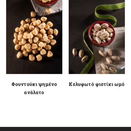
Φουντούκι ψημένο
Κελυφωτό φιστίκι ωμό
ανάλατο